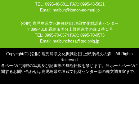
TEL: 0995-48-5811 FAX: 0995-48-5821
Email:
maibun@jomon-no-mori.jp
(公財) 鹿児島県文化振興財団 埋蔵文化財調査センター
〒899-4318 霧島市国分上野原縄文の森２番１号
TEL: 0995-70-0574 FAX: 0995-70-0575
Email:
maibunchosa@tuc.bbiq.jp
Copyright(C) (公財) 鹿児島県文化振興財団 上野原縄文の森 All Rights
Reserved.
各ページに掲載の写真及び記事等の無断転載を禁じます。当ホームページに
関するお問い合わせは鹿児島県立埋蔵文化財センター南の縄文調査室まで。