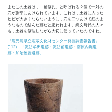
またこの土器は，「補修孔」と呼ばれる２個で一対の
穴が胴部にあけられています。これは，土器に入った
ヒビが大きくならないように，穴を二つあけて紐のよ
うなもので結んだ跡だと思われます。縄文時代の人々
も，土器を修理しながら大切に使っていたのですね。
『鹿児島県立埋蔵文化財センター発掘調査報告書』
(112) 「諏訪牟田遺跡・諏訪前遺跡・南原内堀遺
跡・加治屋堀遺跡」