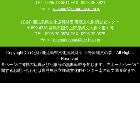
TEL: 0995-48-5811 FAX: 0995-48-5821
Email:
maibun@jomon-no-mori.jp
(公財) 鹿児島県文化振興財団 埋蔵文化財調査センター
〒899-4318 霧島市国分上野原縄文の森２番１号
TEL: 0995-70-0574 FAX: 0995-70-0575
Email:
maibunchosa@tuc.bbiq.jp
Copyright(C) (公財) 鹿児島県文化振興財団 上野原縄文の森 All Rights
Reserved.
各ページに掲載の写真及び記事等の無断転載を禁じます。当ホームページに
関するお問い合わせは鹿児島県立埋蔵文化財センター南の縄文調査室まで。