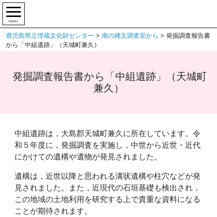
MENU
鹿児島県立埋蔵文化財センター
>
南の縄文調査室から
>
発掘調査報告書
から「中組遺跡」（天城町兼久）
発掘調査報告書から「中組遺跡」（天城町
兼久）
中組遺跡は，大島郡天城町兼久に所在しています。令
和５年度に，発掘調査を実施し，中世から近世・近代
にかけての遺構や遺物が発見されました。
遺構は，近世以降と思われる溝状遺構や柱穴などが発
見されました。また，近現代の石垣基礎も検出され，
この地域の土地利用を研究する上で貴重な資料になる
ことが期待されます。