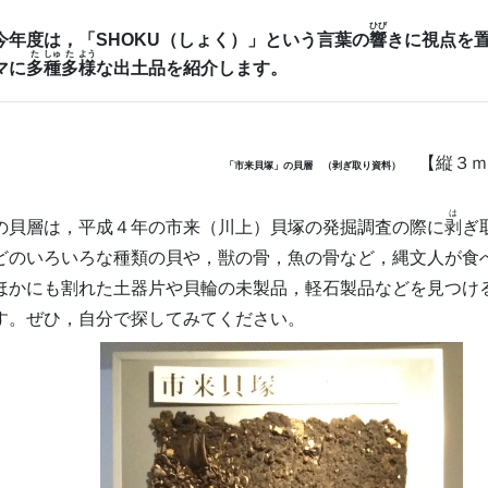
ひび
今年度は，「SHOKU（しょく）」という言葉の
響
きに視点を
た
しゅ
た
よう
マに
多
種
多
様
な出土品を紹介します。
【縦３ｍ
「市来貝塚」の貝層 （剥ぎ取り資料）
は
貝層は，平成４年の市来（川上）貝塚の発掘調査の際に
剥
ぎ
どのいろいろな種類の貝や，獣の骨，魚の骨など，縄文人が食
ほかにも割れた土器片や貝輪の未製品，軽石製品などを見つけ
す。ぜひ，自分で探してみてください。