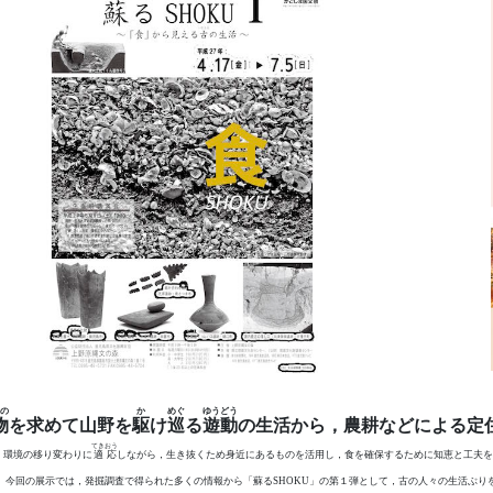
の
か
めぐ
ゆうどう
物
を求めて山野を
駆
け
巡
る
遊動
の生活から，農耕などによる定
てきおう
，環境の移り変わりに
適応
しながら，生き抜くため身近にあるものを活用し，食を確保するために知恵と工夫を
。今回の展示では，発掘調査で得られた多くの情報から「蘇るSHOKU」の第１弾として，古の人々の生活ぶり