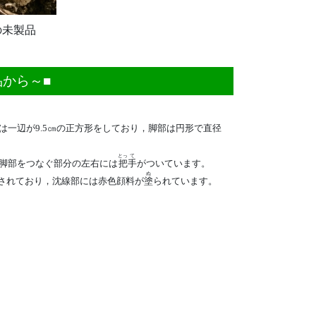
の未製品
から～■
は一辺が9.5㎝の正方形をしており，脚部は円形で直径
とっ
て
脚部をつなぐ部分の左右には
把
手
がついています。
ぬ
されており，沈線部には赤色顔料が
塗
られています。