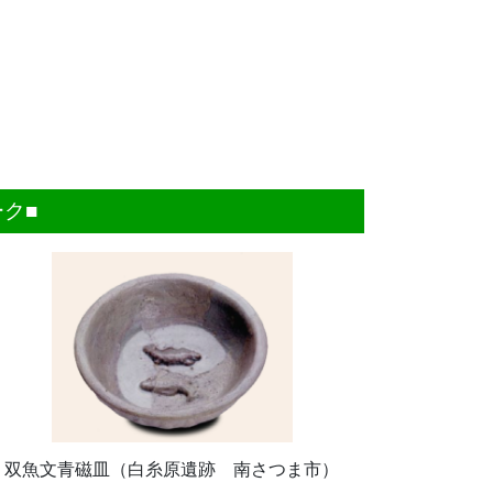
ク■
双魚文青磁皿（白糸原遺跡 南さつま市）