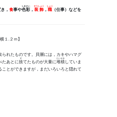
しきさい
そうしょく
しょく
置き，
食
事や
色彩
，
装飾
，
職
（仕事）などを
横１.２ｍ】
取られたものです。貝層には，カキやハマグ
す
たいせき
べたあとに
捨
てたものが大量に
堆積
していま
ることができますが，まだいろいろと隠れて