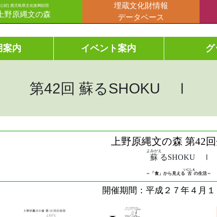
埋蔵文化財情報
(公財) 鹿児島県文化振興財団
上野原縄文の森
データベース
用案内
イベント案内
グ
第42回 蘇るSHOKU Ⅰ
上野原縄文の森 第42
よみがえ
蘇
るSHOKU Ⅰ
いにしえ
～「食」から見える
古
の生活～
開催期間：平成２７年４月１