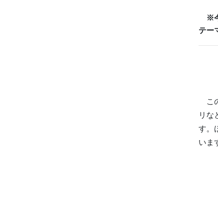
※
テー
この
リな
す。
いま