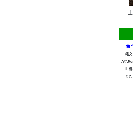
土
「
台
縄文時
が7.
皿部
また