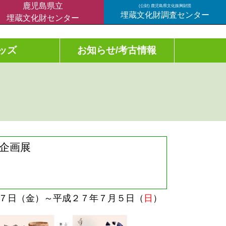
鹿児島県立
(公財) 鹿児島県文化振興財団
埋蔵文化財調査センター
埋蔵文化財センター
ッズ
お知らせ/考古情報
回企画展
７日（金）～平成２７年７月５日（
日
）