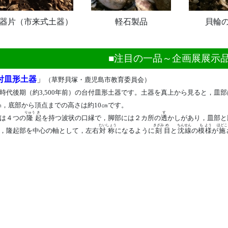
器片（市来式土器）
軽石製品
貝輪
■注目の一品～企画展展示品
付皿形土器
」
（草野貝塚・鹿児島市教育委員会）
代後期（約3,500年前）の台付皿形土器です。土器を真上から見ると，皿部
8㎝，底部から頂点までの高さは約10㎝です。
りゅう
き
す
は４つの
隆
起
を持つ波状の口縁で，脚部には２カ所の
透
かしがあり，皿部と
たい
しょう
きざみ
め
ちんせん
も
よう
ほどこ
，隆起部を中心の軸として，左右
対
称
になるように
刻
目
と
沈線
の
模
様
が
施