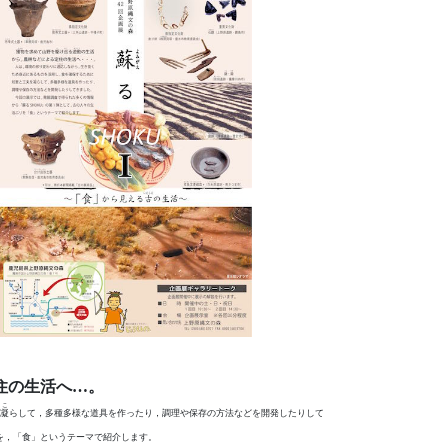
住の生活へ…。
こ
凝
らして，多種多様な道具を作ったり，調理や保存の方法などを開発したりして
を，「食」というテーマで紹介します。