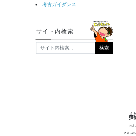
考古ガイダンス
サイト内検索
え
も
獲
人は
きました