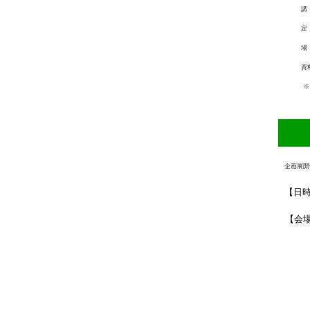
講 師
定 員
場 所
資料代
※ 講
トーク
企画展開
【日
【会
１
２
※