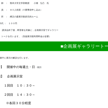
 ： 熊本大学文学部教授 小畑 弘己 氏
 ： ８０人程度（※要事前申し込み）
 ： 縄文の森展示館多目的ルーム
 ： １００円
演会終了後，希望者を対象に，企画展示室でギャラリー
を行います。（別途展示館利用料金が必要）
■企画展ギャラリートー
催中に展示の解説を行います。
時】 開催中の毎週土・日
・祝日
場】 企画展示室
回目 １０：３０～
回目 １４：３０～
各回３０分程度