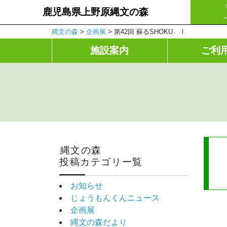
鹿児島県上野原縄文の森
縄文の森
>
企画展
>
第42回 蘇るSHOKU Ⅰ
施設案内
ご利
縄文の森
投稿カテゴリー覧
お知らせ
じょうもんくんニュース
企画展
縄文の森だより