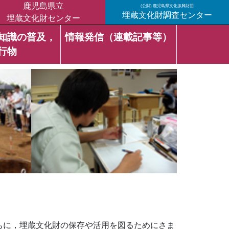
鹿児島県立
(公財) 鹿児島県文化振興財団
埋蔵文化財調査センター
埋蔵文化財センター
知識の普及，
情報発信（連載記事等）
行物
もに，埋蔵文化財の保存や活用を図るためにさま