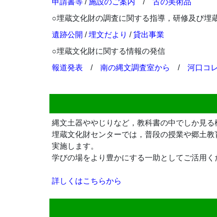
申請書等
/
施設のご案内
/
古の美術品
○埋蔵文化財の調査に関する指導，研修及び埋
遺跡公開
/
埋文だより
/
貸出事業
○埋蔵文化財に関する情報の発信
報道発表
/
南の縄文調査室から
/
河口コ
縄文土器ややじりなど，教科書の中でしか見る
埋蔵文化財センターでは，普段の授業や郷土教
実施します。
学びの場をより豊かにする一助としてご活用く
詳しくはこちらから