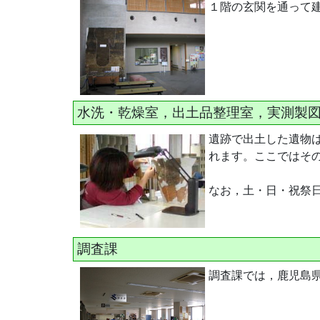
１階の玄関を通って
水洗・乾燥室，出土品整理室，実測製
遺跡で出土した遺物
れます。ここではそ
なお，土・日・祝祭
調査課
調査課では，鹿児島