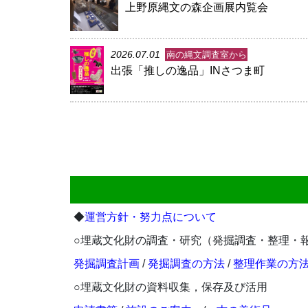
上野原縄文の森企画展内覧会
2026.07.01
南の縄文調査室から
出張「推しの逸品」INさつま町
◆
運営方針・努力点について
○埋蔵文化財の調査・研究（発掘調査・整理・
発掘調査計画
/
発掘調査の方法
/
整理作業の方
○埋蔵文化財の資料収集，保存及び活用