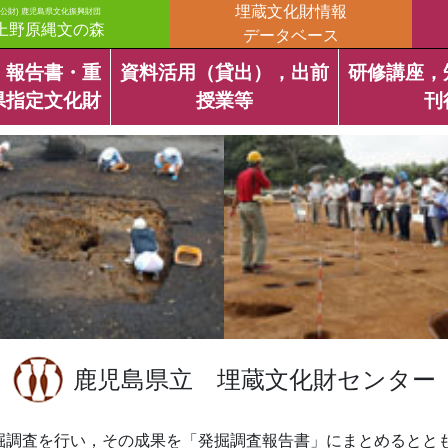
埋蔵文化財情報
(公財) 鹿児島県文化振興財団
上野原縄文の森
データベース
・報告書・重
資料活用（貸出），出前
研修講座，
県指定文化財
授業等
刊
鹿児島県立 埋蔵文化財センター
掘調査を行い，その成果を「発掘調査報告書」にまとめるとと